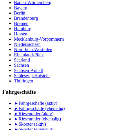
Baden-Württemberg
Bayern
Berlin
Brandenburg
Bremen
Hamburg
Hessen
Mecklenburg-Vorpommern
Niedersachsen
Nordrhein-Westfalen
Rheinland-Pfalz
Saarland
Sachsen
Sachsen-Anhalt
Schleswig-Holstein
Thüringen
Fahrgeschäfte
►
Fahrgeschäfte (aktiv)
►
Fahrgeschäfte (ehemalig)
►
Riesenräder (aktiv)
►
Riesenräder (ehemalig)
►
Skooter (aktiv)
►
Skooter (ehemalig)