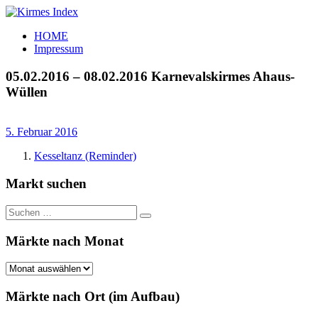
Zum
Inhalt
Kirmes
Tourpläne
HOME
springen
Index
und
Impressum
Beschickerlisten
der
05.02.2016 – 08.02.2016 Karnevalskirmes Ahaus-
letzten
Wüllen
Jahre
5. Februar 2016
Kesseltanz (Reminder)
Markt suchen
Suchen
Suchen
nach:
Märkte nach Monat
Märkte
nach
Monat
Märkte nach Ort (im Aufbau)