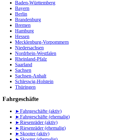
Baden-Württemberg
Bayern
Berlin
Brandenburg
Bremen
Hamburg
Hessen
Mecklenburg-Vorpommern
Niedersachsen
Nordrhein-Westfalen
Rheinland-Pfalz
Saarland
Sachsen
Sachsen-Anhalt
Schleswig-Holstein
Thüringen
Fahrgeschäfte
►
Fahrgeschäfte (aktiv)
►
Fahrgeschäfte (ehemalig)
►
Riesenräder (aktiv)
►
Riesenräder (ehemalig)
►
Skooter (aktiv)
►
Skooter (ehemalig)