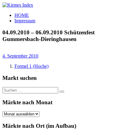
Zum
Inhalt
Kirmes
Tourpläne
HOME
springen
Index
und
Impressum
Beschickerlisten
der
04.09.2010 – 06.09.2010 Schützenfest
letzten
Gummersbach-Dieringhausen
Jahre
4. September 2010
Formel 1 (Hoche)
Markt suchen
Suchen
Suchen
nach:
Märkte nach Monat
Märkte
nach
Monat
Märkte nach Ort (im Aufbau)