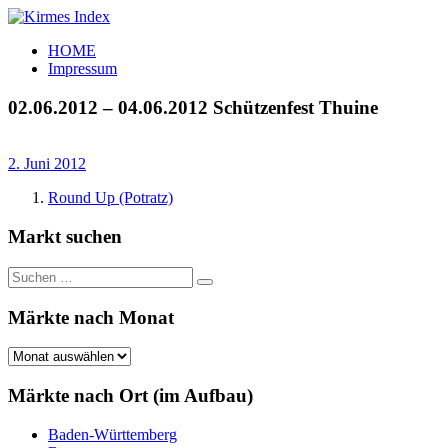
Zum
Inhalt
Kirmes
Tourpläne
HOME
springen
Index
und
Impressum
Beschickerlisten
der
02.06.2012 – 04.06.2012 Schützenfest Thuine
letzten
Jahre
2. Juni 2012
Round Up (Potratz)
Markt suchen
Suchen
Suchen
nach:
Märkte nach Monat
Märkte
nach
Monat
Märkte nach Ort (im Aufbau)
Baden-Württemberg