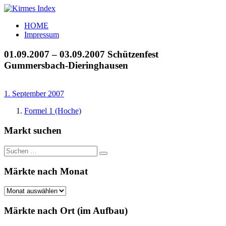
Zum
Inhalt
Kirmes
Tourpläne
HOME
springen
Index
und
Impressum
Beschickerlisten
der
01.09.2007 – 03.09.2007 Schützenfest
letzten
Gummersbach-Dieringhausen
Jahre
1. September 2007
Formel 1 (Hoche)
Markt suchen
Suchen
Suchen
nach:
Märkte nach Monat
Märkte
nach
Monat
Märkte nach Ort (im Aufbau)