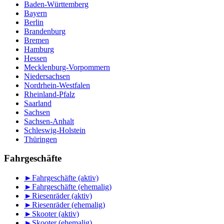
Baden-Württemberg
Bayern
Berlin
Brandenburg
Bremen
Hamburg
Hessen
Mecklenburg-Vorpommern
Niedersachsen
Nordrhein-Westfalen
Rheinland-Pfalz
Saarland
Sachsen
Sachsen-Anhalt
Schleswig-Holstein
Thüringen
Fahrgeschäfte
►
Fahrgeschäfte (aktiv)
►
Fahrgeschäfte (ehemalig)
►
Riesenräder (aktiv)
►
Riesenräder (ehemalig)
►
Skooter (aktiv)
►
Skooter (ehemalig)