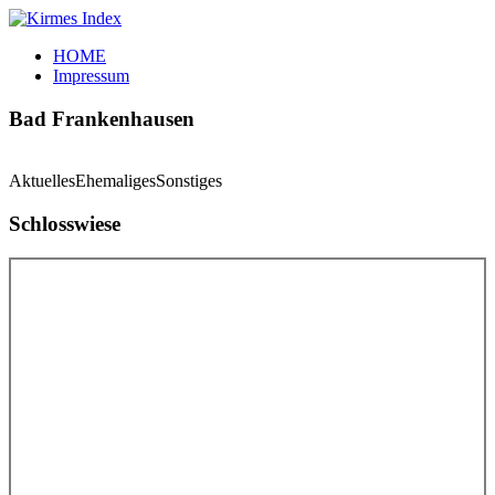
Zum
Inhalt
Kirmes
Tourpläne
HOME
springen
Index
und
Impressum
Beschickerlisten
der
Bad Frankenhausen
letzten
Jahre
Aktuelles
Ehemaliges
Sonstiges
Schlosswiese