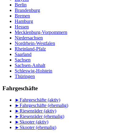
Berlin
Brandenburg
Bremen
Hamburg
Hessen
Mecklenburg-Vorpommern
Niedersachsen
Nordrhein-Westfalen
Rheinland-Pfalz
Saarland
Sachsen
Sachsen-Anhalt
Schleswig-Holstein
Thüringen
Fahrgeschäfte
►
Fahrgeschäfte (aktiv)
►
Fahrgeschäfte (ehemalig)
►
Riesenräder (aktiv)
►
Riesenräder (ehemalig)
►
Skooter (aktiv)
►
Skooter (ehemalig)