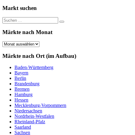
Beiträge
der
Markt suchen
Beiträge
Suchen
Suchen
nach:
Märkte nach Monat
Märkte
nach
Monat
Märkte nach Ort (im Aufbau)
Baden-Württemberg
Bayern
Berlin
Brandenburg
Bremen
Hamburg
Hessen
Mecklenburg-Vorpommern
Niedersachsen
Nordrhein-Westfalen
Rheinland-Pfalz
Saarland
Sachsen