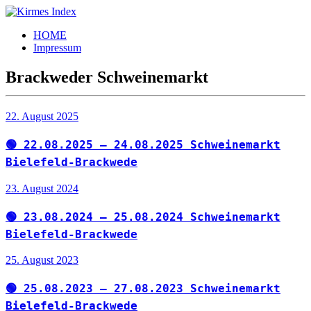
Zum
Inhalt
Kirmes
Tourpläne
HOME
springen
Index
und
Impressum
Beschickerlisten
der
Brackweder Schweinemarkt
letzten
Jahre
22. August 2025
🟢 22.08.2025 – 24.08.2025 Schweinemarkt
Bielefeld-Brackwede
23. August 2024
🟢 23.08.2024 – 25.08.2024 Schweinemarkt
Bielefeld-Brackwede
25. August 2023
🟢 25.08.2023 – 27.08.2023 Schweinemarkt
Bielefeld-Brackwede