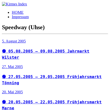
Zum
Inhalt
Kirmes
Tourpläne
HOME
springen
Index
und
Impressum
Beschickerlisten
der
Speedway (Uhse)
letzten
Jahre
5. August 2005
🟢 05.08.2005 – 09.08.2005 Jahrmarkt
Wilster
27. Mai 2005
🟢 27.05.2005 – 29.05.2005 Frühjahrsmarkt
Tönning
20. Mai 2005
🟢 20.05.2005 – 22.05.2005 Frühjahrsmarkt
Marne