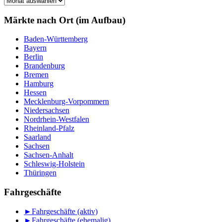
nach
Monat
Märkte nach Ort (im Aufbau)
Baden-Württemberg
Bayern
Berlin
Brandenburg
Bremen
Hamburg
Hessen
Mecklenburg-Vorpommern
Niedersachsen
Nordrhein-Westfalen
Rheinland-Pfalz
Saarland
Sachsen
Sachsen-Anhalt
Schleswig-Holstein
Thüringen
Fahrgeschäfte
►
Fahrgeschäfte (aktiv)
►
Fahrgeschäfte (ehemalig)