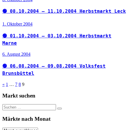
🟢 08.10.2004 – 11.10.2004 Herbstmarkt Leck
1. Oktober 2004
🟢 01.10.2004 – 03.10.2004 Herbstmarkt
Marne
6. August 2004
🟢 06.08.2004 – 09.08.2004 Volksfest
Brunsbüttel
Seitennummerierung
Vorherige
«
1
…
7
8
9
Beiträge
der
Markt suchen
Beiträge
Suchen
Suchen
nach:
Märkte nach Monat
Märkte