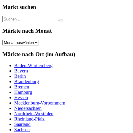
Beiträge
Beiträge
der
Markt suchen
Beiträge
Suchen
Suchen
nach:
Märkte nach Monat
Märkte
nach
Monat
Märkte nach Ort (im Aufbau)
Baden-Württemberg
Bayern
Berlin
Brandenburg
Bremen
Hamburg
Hessen
Mecklenburg-Vorpommern
Niedersachsen
Nordrhein-Westfalen
Rheinland-Pfalz
Saarland
Sachsen